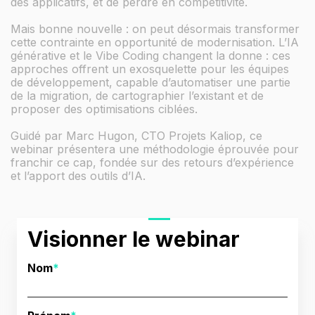
des applicatifs, et de perdre en compétitivité.
Mais bonne nouvelle : on peut désormais transformer
cette contrainte en opportunité de modernisation. L’IA
générative et le Vibe Coding changent la donne : ces
approches offrent un exosquelette pour les équipes
de développement, capable d’automatiser une partie
de la migration, de cartographier l’existant et de
proposer des optimisations ciblées.
Guidé par Marc Hugon, CTO Projets Kaliop, ce
webinar présentera une méthodologie éprouvée pour
franchir ce cap, fondée sur des retours d’expérience
et l’apport des outils d’IA.
Visionner le webinar
Nom
*