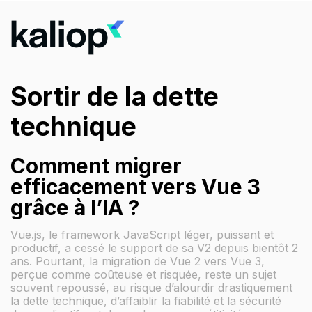
Sortir de la dette
technique
Comment migrer
efficacement vers Vue 3
grâce à l’IA ?
Vue.js, le framework JavaScript léger, puissant et
productif, a cessé le support de sa V2 depuis bientôt 2
ans. Pourtant, la migration de Vue 2 vers Vue 3,
perçue comme coûteuse et risquée, reste un sujet
souvent repoussé, au risque d’alourdir drastiquement
la dette technique, d’affaiblir la fiabilité et la sécurité